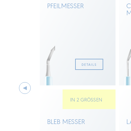
­MESSER
PFEILMESSER
C
M
DETAILS
DETAILS
IN 2 GRÖSSEN
BLEB MESSER
L
U ALLEN