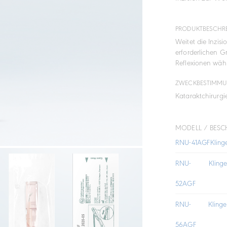
PRODUKTBESCHR
Weitet die Inzis
erforderlichen G
Reflexionen währ
ZWECKBESTIMM
Kataraktchirurgi
MODELL / BESC
RNU-41AGF
Klin
RNU-
Klin
52AGF
RNU-
Klin
56AGF