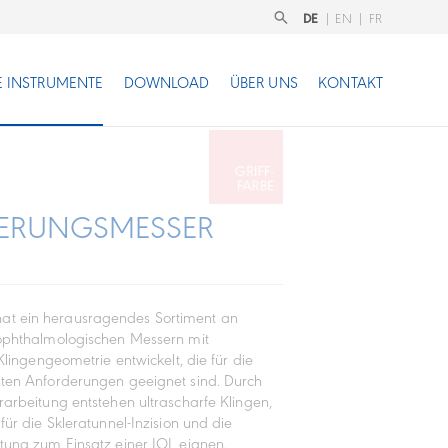
DE
|
EN
|
FR
 INSTRUMENTE
DOWNLOAD
ÜBER UNS
KONTAKT
TERUNGSMESSER
N
t ein herausragendes Sortiment an
 ophthalmologischen Messern mit
r Klingengeometrie entwickelt, die für die
sten Anforderungen geeignet sind. Durch
erarbeitung entstehen ultrascharfe Klingen,
 für die Skleratunnel-Inzision und die
itung zum Einsatz einer IOL eignen.