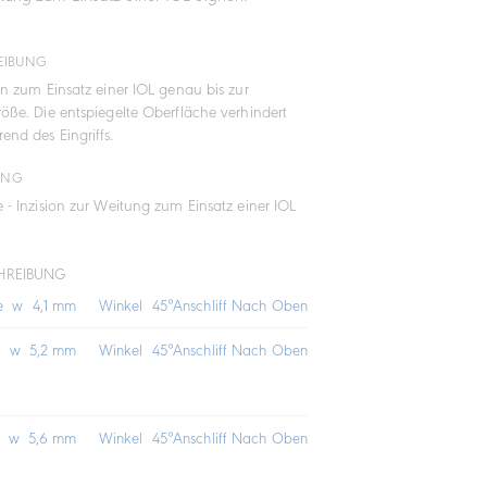
EIBUNG
ion zum Einsatz einer IOL genau bis zur
röße. Die entspiegelte Oberfläche verhindert
end des Eingriffs.
UNG
e - Inzision zur Weitung zum Einsatz einer IOL
HREIBUNG
ge w 4,1 mm
Winkel 45°
Anschliff Nach Oben
ge w 5,2 mm
Winkel 45°
Anschliff Nach Oben
ge w 5,6 mm
Winkel 45°
Anschliff Nach Oben