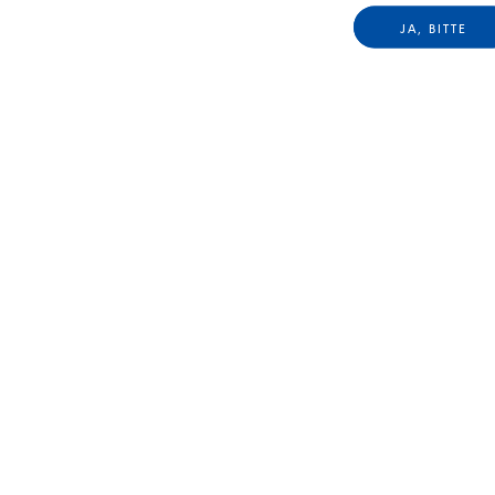
JA, BITTE
Hautküretten
Inzisionsmesser
Sideportmesser Trapez
Sideportmesser Gerade
Sideportmesser Allzweck
Er