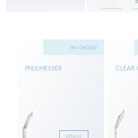
SEN
IN 1 GRÖSSE
PFEILMESSER
CLEAR 
DETAILS