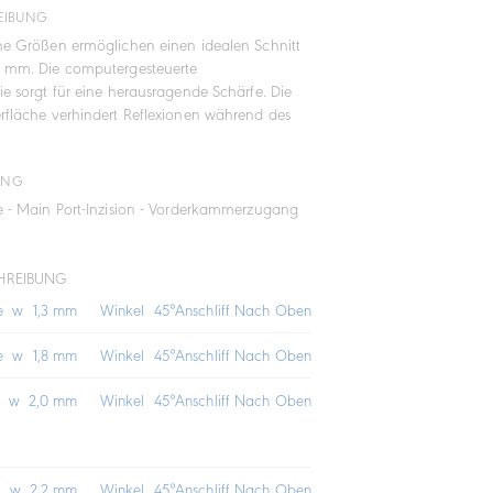
EIBUNG
ne Größen ermöglichen einen idealen Schnitt
2 mm. Die computergesteuerte
ie sorgt für eine herausragende Schärfe. Die
rfläche verhindert Reflexionen während des
UNG
e - Main Port-Inzision - Vorderkammerzugang
HREIBUNG
ge w 1,3 mm
Winkel 45°
Anschliff Nach Oben
ge w 1,8 mm
Winkel 45°
Anschliff Nach Oben
ge w 2,0 mm
Winkel 45°
Anschliff Nach Oben
ge w 2,2 mm
Winkel 45°
Anschliff Nach Oben