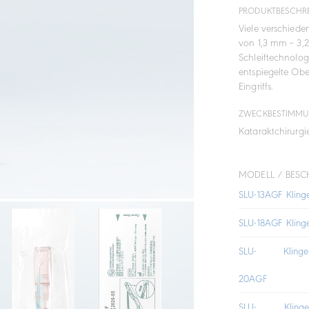
PRODUKTBESCHR
Viele verschiede
von 1,3 mm – 3,
Schleiftechnolog
entspiegelte Obe
Eingriffs.
ZWECKBESTIMM
Kataraktchirurgi
MODELL / BESC
SLU-13AGF
Klin
SLU-18AGF
Klin
SLU-
Klin
20AGF
SLU-
Klin