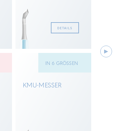
DETAILS
N
IN 6 GRÖSSEN
KMU-MESSER
REVSISIO
SLIT MES