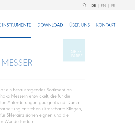
DE
|
EN
|
FR
 INSTRUMENTE
DOWNLOAD
ÜBER UNS
KONTAKT
 MESSER
N
t ein herausragendes Sortiment an
Phako Messern entwickelt, die für die
sten Anforderungen geeignet sind. Durch
erarbeitung entstehen ultrascharfe Klingen,
 für Sklerainzisionen eignen und die
der Wunde fördern.