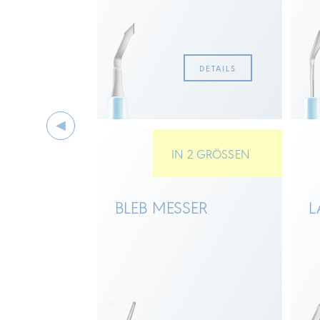
DETAILS
DETAILS
IN 2 GRÖSSEN
BLEB MESSER
L
U ALLEN
NTEN