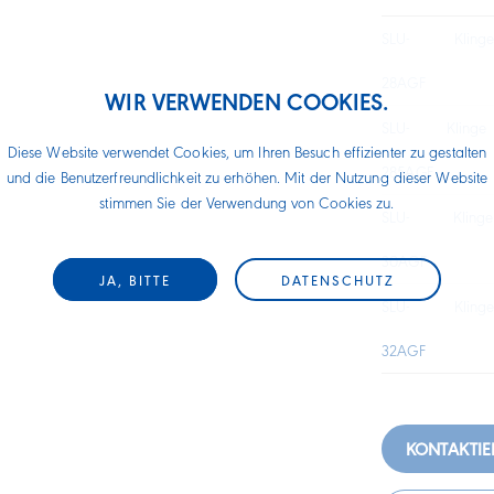
SLU-
Klin
28AGF
WIR VERWENDEN COOKIES.
SLU-
Kling
Diese Website verwendet Cookies, um Ihren Besuch effizienter zu gestalten
285AGF
und die Benutzerfreundlichkeit zu erhöhen. Mit der Nutzung dieser Website
stimmen Sie der Verwendung von Cookies zu.
SLU-
Klin
30AGF
JA, BITTE
DATENSCHUTZ
SLU-
Klin
32AGF
KONTAKTIE